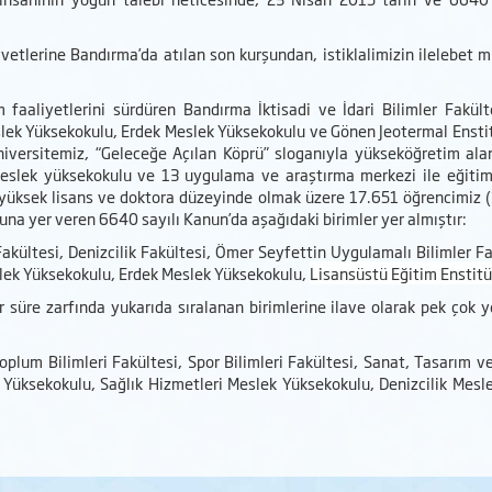
etlerine Bandırma’da atılan son kurşundan, istiklalimizin ilelebet mu
im faaliyetlerini sürdüren Bandırma İktisadi ve İdari Bilimler Fak
k Yüksekokulu, Erdek Meslek Yüksekokulu ve Gönen Jeotermal Enstitü
niversitemiz, “Geleceğe Açılan Köprü” sloganıyla yükseköğretim alan
meslek yüksekokulu ve 13 uygulama ve araştırma merkezi ile eğitim-
s, yüksek lisans ve doktora düzeyinde olmak üzere 17.651 öğrencimiz (
una yer veren 6640 sayılı Kanun’da aşağıdaki birimler yer almıştır:
ri Fakültesi, Denizcilik Fakültesi, Ömer Seyfettin Uygulamalı Bilimler
ek Yüksekokulu, Erdek Meslek Yüksekokulu,
Lisansüstü Eğitim Enstitü
r süre zarfında yukarıda sıralanan birimlerine ilave olarak pek çok 
plum Bilimleri Fakültesi, Spor Bilimleri Fakültesi, Sanat, Tasarım ve
ek Yüksekokulu, Sağlık Hizmetleri Meslek Yüksekokulu, Denizcilik Me