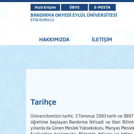
Hızlı Erişim
ÜBYS
E-POSTA
BANDIRMA ONYEDİ EYLÜL ÜNİVERSİTESİ
ETİK KURULU
HAKKIMIZDA
İLETİŞİM
Tarihçe
Üniversitemizin tarihi, 3 Temmuz 1993 tarih ve 3897 
öğretime başlayan Bandırma İktisadi ve İdari Bilim
yıllarda da Gönen Meslek Yüksekokulu, Manyas Meslek
faaliyetine başlamıştır. Bölgenin ihtiyacı ve bölge