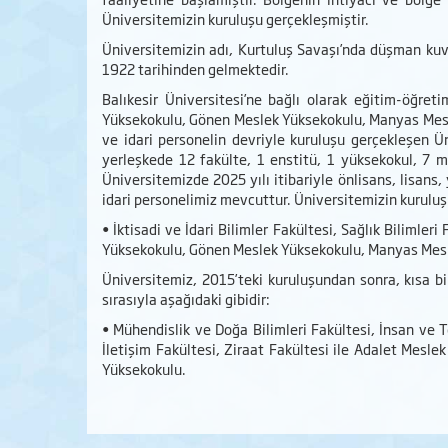
Üniversitemizin kuruluşu gerçekleşmiştir.
Üniversitemizin adı, Kurtuluş Savaşı’nda düşman kuvv
1922 tarihinden gelmektedir.
Balıkesir Üniversitesi’ne bağlı olarak eğitim-öğret
Yüksekokulu, Gönen Meslek Yüksekokulu, Manyas Mesle
ve idari personelin devriyle kuruluşu gerçekleşen Ü
yerleşkede 12 fakülte, 1 enstitü, 1 yüksekokul, 7 
Üniversitemizde 2025 yılı itibariyle önlisans, lisan
idari personelimiz mevcuttur. Üniversitemizin kuruluş
• İktisadi ve İdari Bilimler Fakültesi, Sağlık Bilimle
Yüksekokulu, Gönen Meslek Yüksekokulu, Manyas Mesl
Üniversitemiz, 2015’teki kuruluşundan sonra, kısa bi
sırasıyla aşağıdaki gibidir:
• Mühendislik ve Doğa Bilimleri Fakültesi, İnsan ve To
İletişim Fakültesi, Ziraat Fakültesi ile Adalet Mesl
Yüksekokulu.