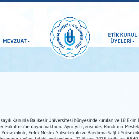
ETİK KURUL
MEVZUAT
ÜYELERİ
sayılı Kanunla Balıkesir Üniversitesi bünyesinde kurulan ve 18 Ekim 1
ler Fakültesi’ne dayanmaktadır. Aynı yıl içerisinde, Bandırma Mesle
 Yüksekokulu, Erdek Meslek Yüksekokulu ve Bandırma Sağlık Yüksekoku
 insanının yoğun talebi neticesinde, 23 Nisan 2015 tarih ve 6640 sa