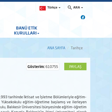
Türkçe
ARA
BANÜ ETİK
KURULLARI
ANA SAYFA
Tarihçe
Gösterim:
610755
PAYLAŞ
993 tarihinde İktisat ve İşletme Bölümleriyle eğitim-
k Yüksekokulu eğitim-öğretime başlamış ve ilerleyen
lu, Balıkesir Üniversitesi bünyesinde eğitim-öğretim
yılı Kanunla Balıkesir’in ikinci üniversitesi olarak